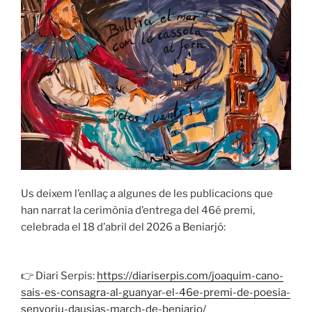
Us deixem l’enllaç a algunes de les publicacions que
han narrat la cerimònia d’entrega del 46é premi,
celebrada el 18 d’abril del 2026 a Beniarjó:
👉 Diari Serpis:
https://diariserpis.com/joaquim-cano-
sais-es-consagra-al-guanyar-el-46e-premi-de-poesia-
senyoriu-dausias-march-de-beniarjo/