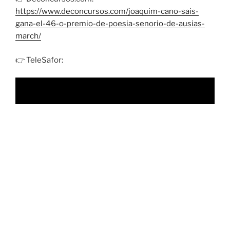
https://www.deconcursos.com/joaquim-cano-sais-
gana-el-46-o-premio-de-poesia-senorio-de-ausias-
march/
👉 TeleSafor:
PUBLICAT
21/04/2026