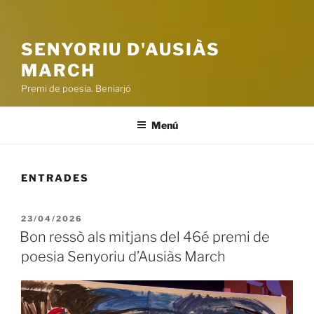
SENYORIU D'AUSIÀS
MARCH
Premi de poesia. Beniarjó
Menú
ENTRADES
PUBLICAT
23/04/2026
A
Bon ressò als mitjans del 46é premi de
poesia Senyoriu d’Ausiàs March